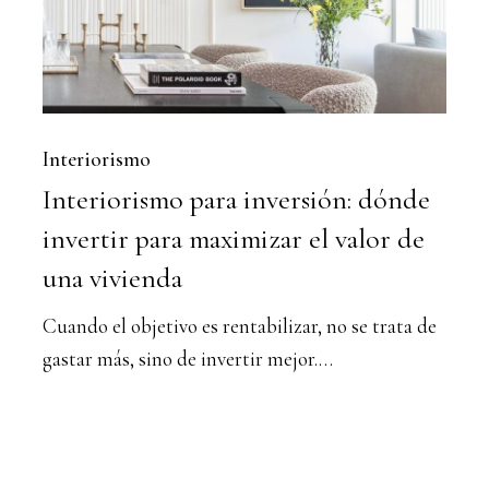
invertir
para
maximizar
el
valor
Interiorismo
Interiorismo para inversión: dónde
de
una
invertir para maximizar el valor de
vivienda
una vivienda
Cuando el objetivo es rentabilizar, no se trata de
gastar más, sino de invertir mejor.…