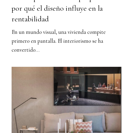
en
por qué el diseño influye en la
la
rentabilidad
rentabilidad
En un mundo visual, una vivienda compite
primero en pantalla. El interiorismo se ha
convertido…
Reforma,
decoración,
estilismo
y
fotografía:
qué
aporta