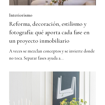
cada
fase
Interiorismo
Reforma, decoración, estilismo y
en
un
fotografía: qué aporta cada fase en
proyecto
un proyecto inmobiliario
inmobiliario
A veces se mezclan conceptos y se invierte donde
no toca. Separar fases ayuda a…
Interiorismo
para
inversión:
dónde